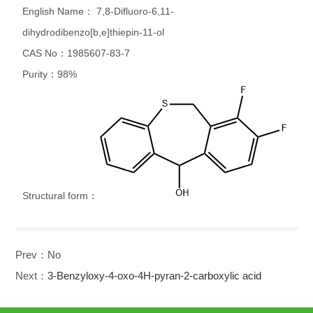
English Name： 7,8-Difluoro-6,11-
dihydrodibenzo[b,e]thiepin-11-ol
CAS No：1985607-83-7
Purity：98%
Structural form：
Prev：No
Next：
3-Benzyloxy-4-oxo-4H-pyran-2-carboxylic acid