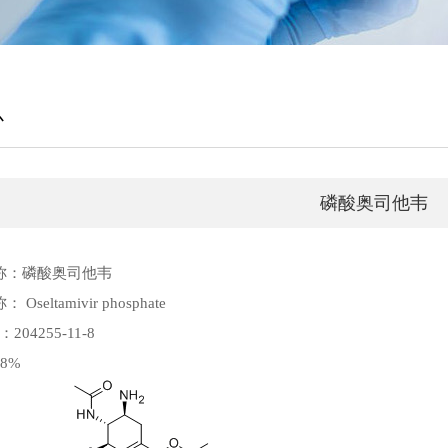
心
磷酸奥司他韦
称：磷酸奥司他韦
Oseltamivir phosphate
：204255-11-8
8%