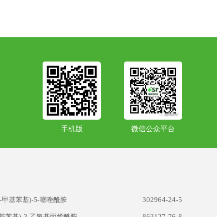
手机版
微信公众平台
302964-24-5
-6-甲基苯基)-5-噻唑酰胺
863127-76-8
6-甲基苯基)-3-乙氧基丙烯酰胺