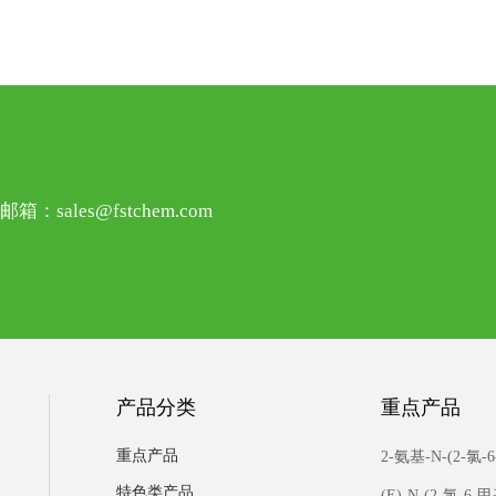
邮箱：
sales@fstchem.com
产品分类
重点产品
重点产品
2-氨基-N-(2-氯
特色类产品
(E)-N-(2-氯-