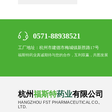
0571-88938521
工厂地址：杭州市建德市梅城镇新胜路17号 
福斯特药业真诚期待与您的合作，互利双赢，共图发展
杭州
福斯特
药业
有限公司
HANGZHOU FST PHARMACEUTICAL CO.,
LTD.